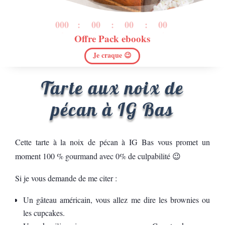
000
:
00
:
00
:
00
Offre Pack ebooks
Jour
H
Min
Sec
Je craque 😉
Tarte aux noix de
pécan à IG Bas
Cette tarte à la noix de pécan à IG Bas vous promet un
moment 100 % gourmand avec 0% de culpabilité 😉
Si je vous demande de me citer :
Un gâteau américain, vous allez me dire les brownies ou
les cupcakes.