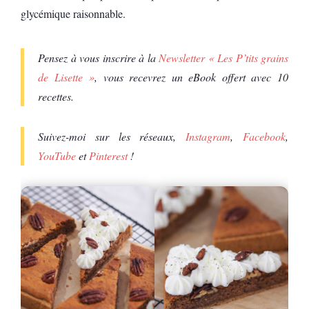
glycémique raisonnable.
Pensez à vous inscrire à la
Newsletter « Les P’tits grains
de Lisette »
, vous recevrez un eBook offert avec 10
recettes.
Suivez-moi sur les réseaux,
Instagram
,
Facebook
,
YouTube
et
Pinterest
!