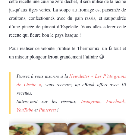
cette recette une cuisine zéro déchet, il sera utilisé de la racine
jusqu’aux tiges vertes. La soupe au fromage est parsemée de
croûtons, confectionnés avec du pain rassis, et saupoudrée
d’une pincée de piment d’Espelette. Vous allez adorer cette
recette qui fleure bon le pays basque !
Pour réaliser ce velouté j’utilise le Thermomix, un faitout et
un mixeur plongeur feront grandement l’affaire 😉
Pensez à vous inscrire à la
Newsletter « Les P’tits grains
de Lisette »
, vous recevrez un eBook offert avec 10
recettes.
Suivez-moi sur les réseaux,
Instagram
,
Facebook
,
YouTube
et
Pinterest
!