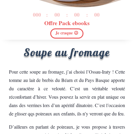
000
:
00
:
00
:
00
Offre Pack ebooks
Jour
H
Min
Sec
Je craque 😉
Soupe au fromage
Pour cette soupe au fromage, j’ai choisi l’Ossau-Iraty ! Cette
tomme au lait de brebis du Béarn et du Pays Basque apporte
du caractère à ce velouté. C’est un véritable velouté
réconfortant d’hiver. Vous pouvez la servir en plat unique ou
dans des verrines lors d’un apéritif dînatoire. C’est l’occasion
de glisser qqs poireaux aux enfants, ils n’y verront que du feu.
D’ailleurs en parlant de poireaux, je vous propose à travers