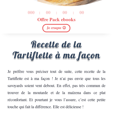
000
:
00
:
00
:
00
Offre Pack ebooks
Jour
H
Min
Sec
Je craque 😉
Recette de la
Tartiflette à ma façon
Je préfère vous préciser tout de suite, cette recette de la
Tartiflette est à ma façon ! Je n’ai pas envie que tous les
savoyards soient vent debout. En effet, pas très commun de
trouver de la moutarde et de la maïzena dans ce plat
réconfortant. Et pourtant je vous l’assure, c’est cette petite
touche qui fait la différence. Elle est délicieuse !