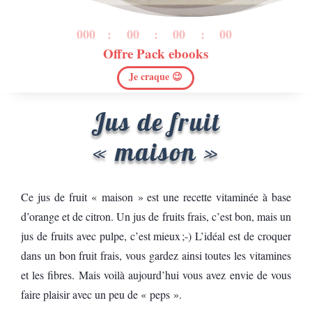
000
:
00
:
00
:
00
Offre Pack ebooks
Jour
H
Min
Sec
Je craque 😉
Jus de fruit
« maison »
Ce jus de fruit « maison » est une recette vitaminée à base
d’orange et de citron. Un jus de fruits frais, c’est bon, mais un
jus de fruits avec pulpe, c’est mieux ;-) L’idéal est de croquer
dans un bon fruit frais, vous gardez ainsi toutes les vitamines
et les fibres. Mais voilà aujourd’hui vous avez envie de vous
faire plaisir avec un peu de « peps ».