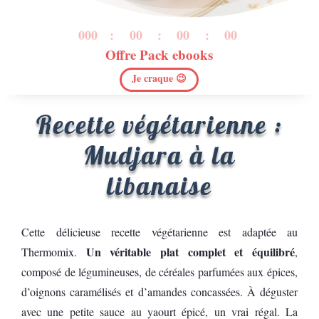
000
:
00
:
00
:
00
Offre Pack ebooks
Jour
H
Min
Sec
Je craque 😉
Recette végétarienne :
Mudjara à la
libanaise
Cette délicieuse recette végétarienne est adaptée au
Un véritable plat complet et équilibré
Thermomix.
,
composé de légumineuses, de céréales parfumées aux épices,
d’oignons caramélisés et d’amandes concassées. À déguster
avec une petite sauce au yaourt épicé, un vrai régal. La